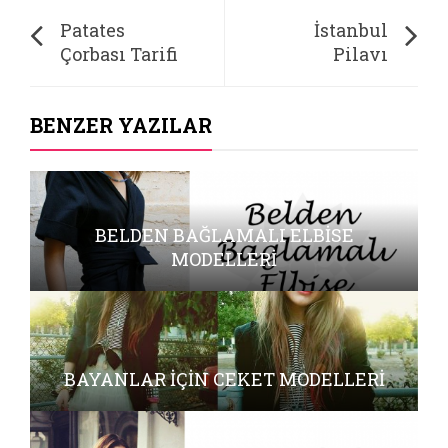
Patates
İstanbul
Çorbası Tarifi
Pilavı
BENZER YAZILAR
BELDEN BAĞLAMALI ELBISE
MODELLERI
BAYANLAR İÇIN CEKET MODELLERI