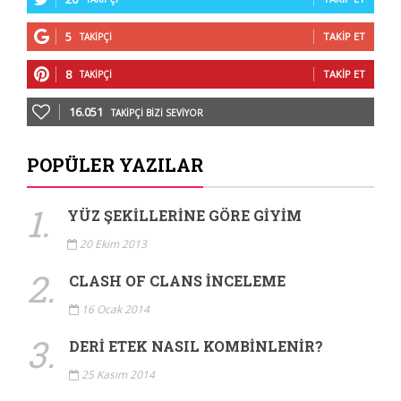
5
TAKIP ET
TAKIPÇI
8
TAKIP ET
TAKIPÇI
16.051
TAKIPÇI BIZI SEVIYOR
POPÜLER YAZILAR
1.
YÜZ ŞEKILLERINE GÖRE GIYIM
20 Ekim 2013
2.
CLASH OF CLANS İNCELEME
16 Ocak 2014
3.
DERI ETEK NASIL KOMBINLENIR?
25 Kasım 2014