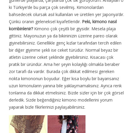
günlerde plajlarda, çarşılarda çok sık görüyorum. Anlaşılan o
ki Türkiye’de bu parça çok sevilmiş. Kimonolardan
bahsedecek olursak asıl kullanılan ve üretilen yer Japonya’dır.
Çünkü oranın geleneksel kıyafetleridir.
Peki, kimono nasıl
kombinlenir?
Kimono çok çeşitli bir giysidir. Mesela plaja
gittiniz. Mayonuzun ya da bikininizin üzerine pareo olarak
giyinebilirsiniz. Genellikle genç kızlar tarafından tercih edilen
bir diğer giyinme şekli ise ceket türüdür. Normal beyaz bir
atletin üzerine ceket şeklinde giyebilirsiniz. Kısacası çok
pratik bir üründür. Ama her şeyin kolaylığı olmakla beraber
zor tarafı da vardır. Burada çok dikkat edilmesi gereken
nokta kimononun boyudur. Eğer kısa boylu bir bayansanız
uzun kimonuların yanına bile yaklaşmamalısınız. Ayrıca renk
tonlarına da dikkat etmelisiniz. Bizde sizler için bir çok görsel
derledik. Sizde beğendiğiniz kimono modellerini yorum
yaparak bizle fikirlerinizi paylaşabilirsiniz.