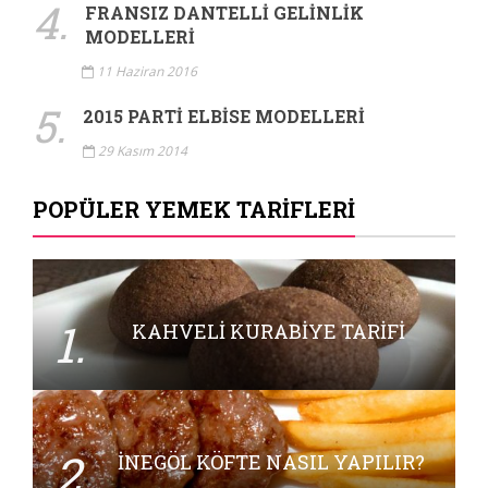
4.
FRANSIZ DANTELLI GELINLIK
MODELLERI
11 Haziran 2016
5.
2015 PARTI ELBISE MODELLERI
29 Kasım 2014
POPÜLER YEMEK TARIFLERI
1.
KAHVELI KURABIYE TARIFI
2.
İNEGÖL KÖFTE NASIL YAPILIR?