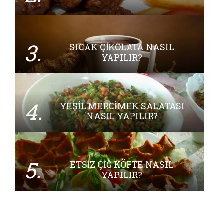
3.
SICAK ÇIKOLATA NASIL
YAPILIR?
4.
YEŞIL MERCIMEK SALATASI
NASIL YAPILIR?
5.
ETSIZ ÇIĞ KÖFTE NASIL
YAPILIR?