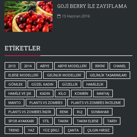
GOJI BERRY ILE ZAYIFLAMA
15 Haziran 2016
ETIKETLER
2013
2014
ABIYE
ABIYE MODELLERI
BIKINI
CHANEL
ELBISE MODELLERI
GELINLIK MODELLERI
GELINLIK TASARIMLARI
GÖMLEK
GÜZEL KADIN
GÜZELLIK
HAMILELIK
HAMILE VE ŞIK
KADIN
KILO
KOMBIN
MAKYAJ
MANTO
PLANTS VS ZOMBIES
PLANTS VS ZOMBIES INCELEME
PLANTS VS ZOMBIES INDIR
RENK
RUJ
SONBAHAR
SPOR AYAKKABI
STIL
TAKIM
TAKIM ELBISE
TARIH
TREND
YAZ
YÜZ ŞEKLI
ÇANTA
ÇILGIN HIRSIZ