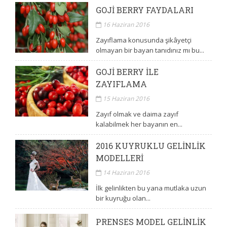
GOJI BERRY FAYDALARI
16 Haziran 2016
Zayıflama konusunda şikâyetçi
olmayan bir bayan tanıdınız mı bu...
GOJI BERRY ILE
ZAYIFLAMA
15 Haziran 2016
Zayıf olmak ve daima zayıf
kalabilmek her bayanın en...
2016 KUYRUKLU GELINLIK
MODELLERI
14 Haziran 2016
İlk gelinlikten bu yana mutlaka uzun
bir kuyruğu olan...
PRENSES MODEL GELINLIK