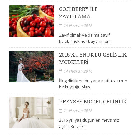
GOJI BERRY ILE
ZAYIFLAMA
15 Haziran 2016
Zayıf olmak ve daima zayıf
kalabilmek her bayanın en...
2016 KUYRUKLU GELINLIK
MODELLERI
14 Haziran 2016
İlk gelinlikten bu yana mutlaka uzun
bir kuyruğu olan...
PRENSES MODEL GELINLIK
11 Haziran 2016
2016 yılı yaz düğünleri mevsimiz
açıldı. Bu yıl ki...