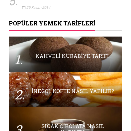
5.
29 Kasım 2014
POPÜLER YEMEK TARIFLERI
1.
KAHVELI KURABIYE TARIFI
2.
İNEGÖL KÖFTE NASIL YAPILIR?
3.
SICAK ÇIKOLATA NASIL