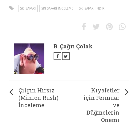
SKI SAFARI
SKI SAFARI İNCELEME
SKI SAFARI INDIR
B. Çağrı Çolak
Çılgın Hırsız
Kıyafetler
(Minion Rush)
için Fermuar
İnceleme
ve
Düğmelerin
Önemi