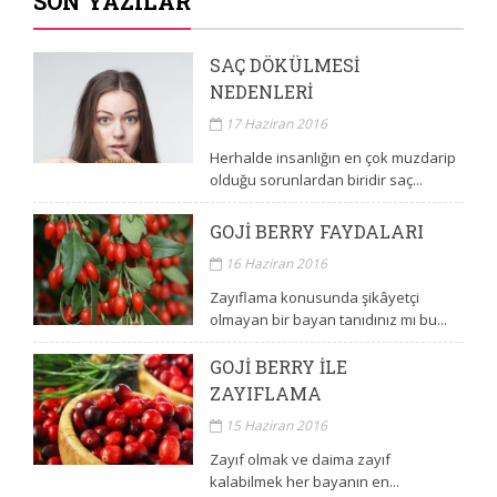
SON YAZILAR
SAÇ DÖKÜLMESI
NEDENLERI
17 Haziran 2016
Herhalde insanlığın en çok muzdarip
olduğu sorunlardan biridir saç...
GOJI BERRY FAYDALARI
16 Haziran 2016
Zayıflama konusunda şikâyetçi
olmayan bir bayan tanıdınız mı bu...
GOJI BERRY ILE
ZAYIFLAMA
15 Haziran 2016
Zayıf olmak ve daima zayıf
kalabilmek her bayanın en...