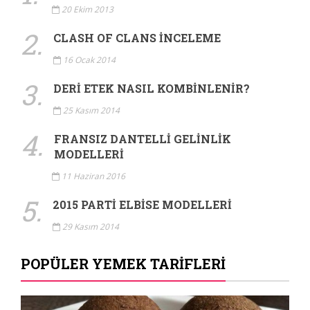
20 Ekim 2013
2.
CLASH OF CLANS İNCELEME
16 Ocak 2014
3.
DERI ETEK NASIL KOMBINLENIR?
25 Kasım 2014
4.
FRANSIZ DANTELLI GELINLIK
MODELLERI
11 Haziran 2016
5.
2015 PARTI ELBISE MODELLERI
29 Kasım 2014
POPÜLER YEMEK TARIFLERI