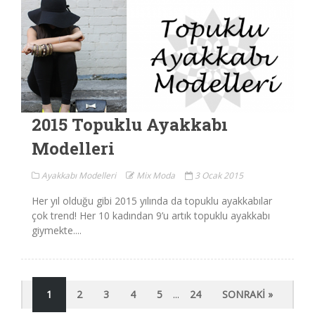
2015 Topuklu Ayakkabı
Modelleri
Ayakkabı Modelleri
Mix Moda
3 Ocak 2015
Her yıl olduğu gibi 2015 yılında da topuklu ayakkabılar
çok trend! Her 10 kadından 9’u artık topuklu ayakkabı
giymekte....
1
2
3
4
5
...
24
SONRAKI »