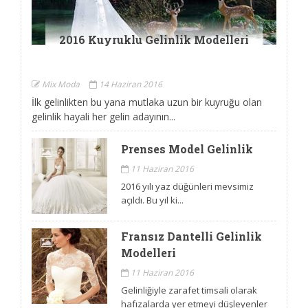
2016 Kuyruklu Gelinlik Modelleri
FRANSIZ DANTELLI
GELINLIK MODELLERI
Mix Moda
14 Haziran 2016
İlk gelinlikten bu yana mutlaka uzun bir kuyruğu olan
gelinlik hayali her gelin adayının...
Prenses Model Gelinlik
11 Haziran 2016
2016 yılı yaz düğünleri mevsimiz
KAHVELI KURABIYE TARIFI
açıldı. Bu yıl ki...
Fransız Dantelli Gelinlik
Modelleri
11 Haziran 2016
Gelinliğiyle zarafet timsali olarak
hafızalarda yer etmeyi düşleyenler