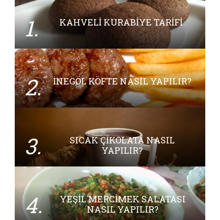
1.
KAHVELI KURABIYE TARIFI
2.
İNEGÖL KÖFTE NASIL YAPILIR?
3.
SICAK ÇIKOLATA NASIL
YAPILIR?
4.
YEŞIL MERCIMEK SALATASI
NASIL YAPILIR?