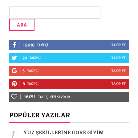
16.018
TAKIP ET
TAKIPÇI
20
TAKIP ET
TAKIPÇI
5
TAKIP ET
TAKIPÇI
8
TAKIP ET
TAKIPÇI
16.051
TAKIPÇI BIZI SEVIYOR
POPÜLER YAZILAR
1.
YÜZ ŞEKILLERINE GÖRE GIYIM