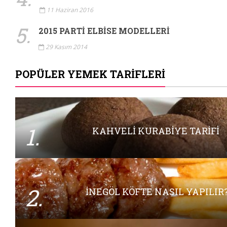
11 Haziran 2016
5.
2015 PARTI ELBISE MODELLERI
29 Kasım 2014
POPÜLER YEMEK TARIFLERI
1.
KAHVELI KURABIYE TARIFI
2.
İNEGÖL KÖFTE NASIL YAPILIR