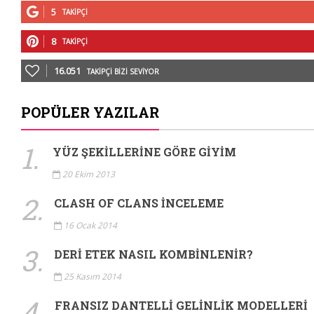
5
TAKIPÇI
8
TAKIPÇI
16.051
TAKIPÇI BIZI SEVIYOR
POPÜLER YAZILAR
1.
YÜZ ŞEKILLERINE GÖRE GIYIM
20 Ekim 2013
2.
CLASH OF CLANS İNCELEME
16 Ocak 2014
3.
DERI ETEK NASIL KOMBINLENIR?
25 Kasım 2014
4.
FRANSIZ DANTELLI GELINLIK MODELLERI