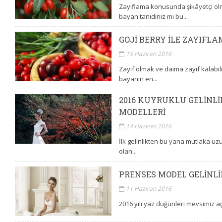
Zayıflama konusunda şikâyetçi ol
bayan tanıdınız mı bu...
GOJI BERRY ILE ZAYIFL
15 Haziran 2016
Zayıf olmak ve daima zayıf kalabi
bayanın en...
2016 KUYRUKLU GELINLI
MODELLERI
14 Haziran 2016
İlk gelinlikten bu yana mutlaka uz
olan...
PRENSES MODEL GELINL
11 Haziran 2016
2016 yılı yaz düğünleri mevsimiz açıld