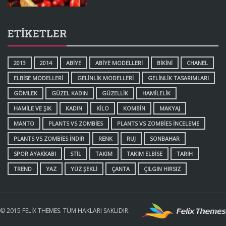
ETIKETLER
2013
2014
ABIYE
ABIYE MODELLERI
BIKINI
CHANEL
ELBISE MODELLERI
GELINLIK MODELLERI
GELINLIK TASARIMLARI
GÖMLEK
GÜZEL KADIN
GÜZELLIK
HAMILELIK
HAMILE VE ŞIK
KADIN
KILO
KOMBIN
MAKYAJ
MANTO
PLANTS VS ZOMBIES
PLANTS VS ZOMBIES INCELEME
PLANTS VS ZOMBIES INDIR
RENK
RUJ
SONBAHAR
SPOR AYAKKABI
STIL
TAKIM
TAKIM ELBISE
TARIH
TREND
YAZ
YÜZ ŞEKLI
ÇANTA
ÇILGIN HIRSIZ
© 2015 FELIX THEMES. TÜM HAKLARI SAKLIDIR.