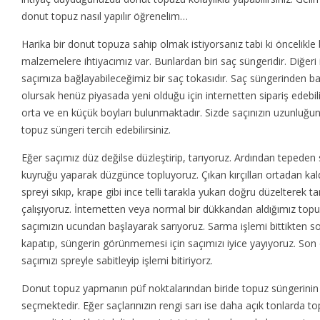
donut topuz nasıl yapılır öğrenelim…
Harika bir donut topuza sahip olmak istiyorsanız tabi ki öncelikle 
malzemelere ihtiyacımız var. Bunlardan biri saç süngeridir. Diğeri
saçımıza bağlayabileceğimiz bir saç tokasıdır. Saç süngerinden 
olursak henüz piyasada yeni olduğu için internetten sipariş edebili
orta ve en küçük boyları bulunmaktadır. Sizde saçınızın uzunluğun
topuz süngeri tercih edebilirsiniz.
Eğer saçımız düz değilse düzleştirip, tarıyoruz. Ardından tepeden s
kuyruğu yaparak düzgünce topluyoruz. Çıkan kırçılları ortadan kal
spreyi sıkıp, krape gibi ince telli tarakla yukarı doğru düzelterek 
çalışıyoruz. İnternetten veya normal bir dükkandan aldığımız topu
saçımızın ucundan başlayarak sarıyoruz. Sarma işlemi bittikten so
kapatıp, süngerin görünmemesi için saçımızı iyice yayıyoruz. Son
saçımızı spreyle sabitleyip işlemi bitiriyorz.
Donut topuz yapmanın püf noktalarından biride topuz süngerinin
seçmektedir. Eğer saçlarınızın rengi sarı ise daha açık tonlarda t