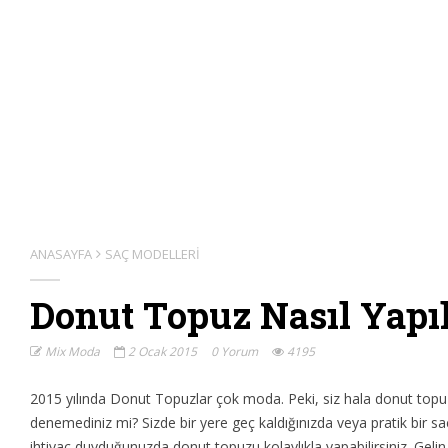
ANASAYFA
SAÇ MODELLERI
Donut Topuz Nasıl Yapıl
Mix Moda
2 Ocak 2015
0 Yorum
4195
2015 yılında Donut Topuzlar çok moda. Peki, siz hala donut topu
denemediniz mi? Sizde bir yere geç kaldığınızda veya pratik bir sa
ihtiyaç duyduğunuzda donut topuzu kolaylıkla yapabilirsiniz. Geli