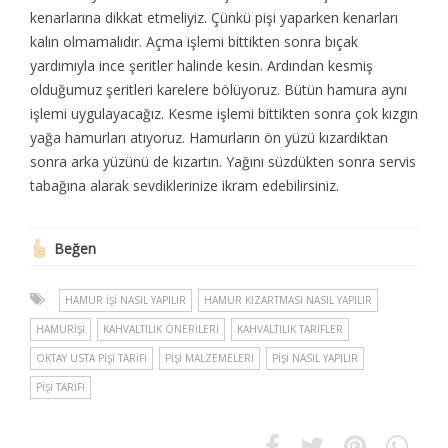
kenarlarına dikkat etmeliyiz. Çünkü pişi yaparken kenarları
kalın olmamalıdır. Açma işlemi bittikten sonra bıçak
yardımıyla ince şeritler halinde kesin. Ardından kesmiş
olduğumuz şeritleri karelere bölüyoruz. Bütün hamura aynı
işlemi uygulayacağız. Kesme işlemi bittikten sonra çok kızgın
yağa hamurları atıyoruz. Hamurların ön yüzü kızardıktan
sonra arka yüzünü de kızartın. Yağını süzdükten sonra servis
tabağına alarak sevdiklerinize ikram edebilirsiniz.
Beğen
HAMUR IŞI NASIL YAPILIR
HAMUR KIZARTMASI NASIL YAPILIR
HAMURIŞI
KAHVALTILIK ÖNERILERI
KAHVALTILIK TARIFLER
OKTAY USTA PIŞI TARIFI
PIŞI MALZEMELERI
PIŞI NASIL YAPILIR
PIŞI TARIFI