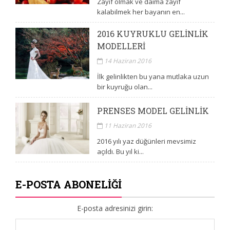
Zayıf olmak ve daima zayıf
kalabilmek her bayanın en...
2016 KUYRUKLU GELINLIK
MODELLERI
14 Haziran 2016
İlk gelinlikten bu yana mutlaka uzun
bir kuyruğu olan...
PRENSES MODEL GELINLIK
11 Haziran 2016
2016 yılı yaz düğünleri mevsimiz
açıldı. Bu yıl ki...
E-POSTA ABONELIĞI
E-posta adresinizi girin: