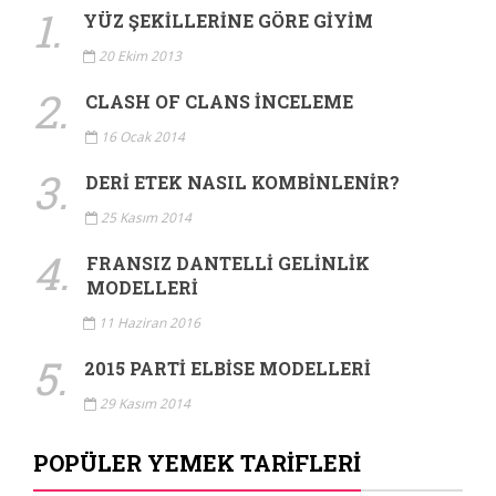
1.
YÜZ ŞEKILLERINE GÖRE GIYIM
20 Ekim 2013
2.
CLASH OF CLANS İNCELEME
16 Ocak 2014
3.
DERI ETEK NASIL KOMBINLENIR?
25 Kasım 2014
4.
FRANSIZ DANTELLI GELINLIK
MODELLERI
11 Haziran 2016
5.
2015 PARTI ELBISE MODELLERI
29 Kasım 2014
POPÜLER YEMEK TARIFLERI