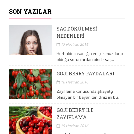
SON YAZILAR
SAÇ DÖKÜLMESI
NEDENLERI
17 Haziran 2016
Herhalde insanlığın en çok muzdarip
olduğu sorunlardan biridir saç...
GOJI BERRY FAYDALARI
16 Haziran 2016
Zayıflama konusunda şikâyetçi
olmayan bir bayan tanıdınız mı bu...
GOJI BERRY ILE
ZAYIFLAMA
15 Haziran 2016