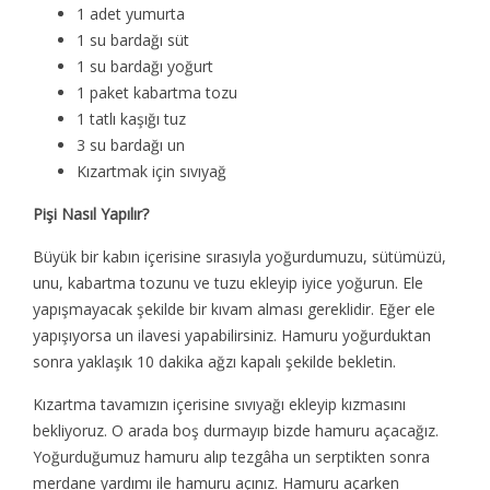
1 adet yumurta
1 su bardağı süt
1 su bardağı yoğurt
1 paket kabartma tozu
1 tatlı kaşığı tuz
3 su bardağı un
Kızartmak için sıvıyağ
Pişi Nasıl Yapılır?
Büyük bir kabın içerisine sırasıyla yoğurdumuzu, sütümüzü,
unu, kabartma tozunu ve tuzu ekleyip iyice yoğurun. Ele
yapışmayacak şekilde bir kıvam alması gereklidir. Eğer ele
yapışıyorsa un ilavesi yapabilirsiniz. Hamuru yoğurduktan
sonra yaklaşık 10 dakika ağzı kapalı şekilde bekletin.
Kızartma tavamızın içerisine sıvıyağı ekleyip kızmasını
bekliyoruz. O arada boş durmayıp bizde hamuru açacağız.
Yoğurduğumuz hamuru alıp tezgâha un serptikten sonra
merdane yardımı ile hamuru açınız. Hamuru açarken