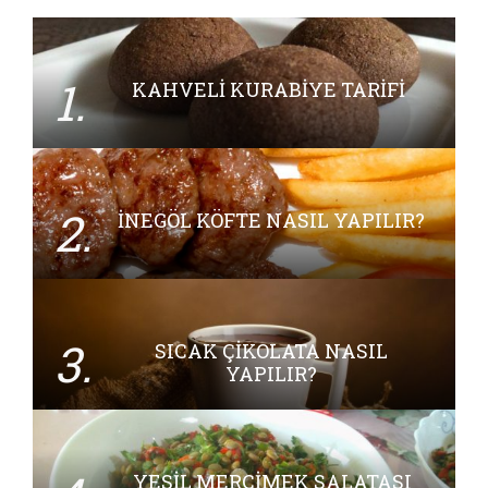
1.
KAHVELI KURABIYE TARIFI
2.
İNEGÖL KÖFTE NASIL YAPILIR?
3.
SICAK ÇIKOLATA NASIL
YAPILIR?
YEŞIL MERCIMEK SALATASI