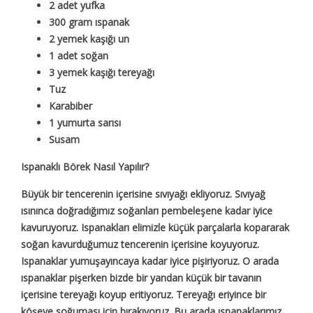
2 adet yufka
300 gram ıspanak
2 yemek kaşığı un
1 adet soğan
3 yemek kaşığı tereyağı
Tuz
Karabiber
1 yumurta sarısı
Susam
Ispanaklı Börek Nasıl Yapılır?
Büyük bir tencerenin içerisine sıvıyağı ekliyoruz. Sıvıyağ
ısınınca doğradığımız soğanları pembeleşene kadar iyice
kavuruyoruz. Ispanakları elimizle küçük parçalarla kopararak
soğan kavurduğumuz tencerenin içerisine koyuyoruz.
Ispanaklar yumuşayıncaya kadar iyice pişiriyoruz. O arada
ıspanaklar pişerken bizde bir yandan küçük bir tavanın
içerisine tereyağı koyup eritiyoruz. Tereyağı eriyince bir
köşeye soğuması için bırakıyoruz. Bu arada ıspanaklarımız