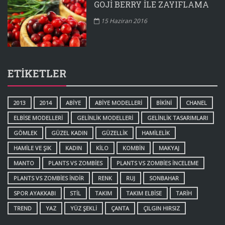
GOJI BERRY ILE ZAYIFLAMA
15 Haziran 2016
ETIKETLER
2013
2014
ABIYE
ABIYE MODELLERI
BIKINI
CHANEL
ELBISE MODELLERI
GELINLIK MODELLERI
GELINLIK TASARIMLARI
GÖMLEK
GÜZEL KADIN
GÜZELLIK
HAMILELIK
HAMILE VE ŞIK
KADIN
KILO
KOMBIN
MAKYAJ
MANTO
PLANTS VS ZOMBIES
PLANTS VS ZOMBIES INCELEME
PLANTS VS ZOMBIES INDIR
RENK
RUJ
SONBAHAR
SPOR AYAKKABI
STIL
TAKIM
TAKIM ELBISE
TARIH
TREND
YAZ
YÜZ ŞEKLI
ÇANTA
ÇILGIN HIRSIZ