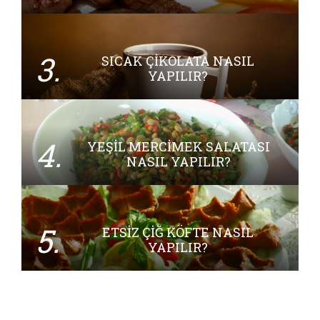
3.
SICAK ÇIKOLATA NASIL
YAPILIR?
4.
YEŞIL MERCIMEK SALATASI
NASIL YAPILIR?
5.
ETSIZ ÇIĞ KÖFTE NASIL
YAPILIR?