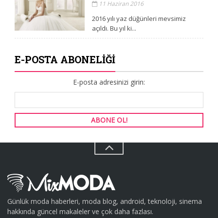
11 Haziran 2016
2016 yılı yaz düğünleri mevsimiz
açıldı. Bu yıl ki...
E-POSTA ABONELIĞI
E-posta adresinizi girin:
Günlük moda haberleri, moda blog, android, teknoloji, sinema
hakkında güncel makaleler ve çok daha fazlası.