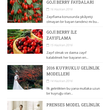
GOJI BERRY FAYDALARI
16 Haziran 2016
Zayıflama konusunda şikâyetçi
olmayan bir bayan tanıdınız mı bu...
GOJI BERRY ILE
ZAYIFLAMA
15 Haziran 2016
Zayıf olmak ve daima zayıf
kalabilmek her bayanın en...
2016 KUYRUKLU GELINLIK
MODELLERI
14 Haziran 2016
İlk gelinlikten bu yana mutlaka uzun
bir kuyruğu olan...
PRENSES MODEL GELINLIK