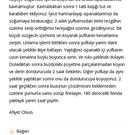
kavrulmuştur. Kavrulduktan sonra 1 tatlı kaşığı tuz ve
karabiberi ekliyoruz. İyice harmanlayıp ıspanaklarımızı da
soğumaya bırakacağız. 2 adet yufkamızdan birini tezgâhın
üzerine serip erittiğimiz tereyağını üzerine gezdiriyoruz. Bir
küçük süzgecin içerisine un koyarak yufkanın kenarlarına
serpin. Unlama işlemi bittikten sonra yufkayı yarım daire
olacak şekilde ikiye katlayın. Yaptığınız ıspanaklı içi yufkanın
uzun kenarına boylu boyunca serin. Ve rulo şeklinde dolayın.
Doladıktan sonra buzdolabı poşetine parçalanmadan koyun
ve derin dondurucuda 2 saat bekletin. Diğer yufkayı da aynı
şekilde yaptıktan sonra onu da dondurucuya koyuyoruz. 2
saat geçtikten sonra buzunun çözülmesini beklemeden
üzerine yumurta sarısı sürüp fırınlayın. 180 derecelik fırında
yaklaşık yarım saat pişirin.
Afiyet Olsun.
Beğen