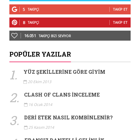
5
TAKIP ET
TAKIPÇI
8
TAKIP ET
TAKIPÇI
16.051
TAKIPÇI BIZI SEVIYOR
POPÜLER YAZILAR
1.
YÜZ ŞEKILLERINE GÖRE GIYIM
20 Ekim 2013
2.
CLASH OF CLANS İNCELEME
16 Ocak 2014
3.
DERI ETEK NASIL KOMBINLENIR?
25 Kasım 2014