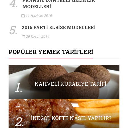
4.
FRANSIZ DANTELLI GELINLIK
MODELLERI
11 Haziran 2016
5.
2015 PARTI ELBISE MODELLERI
29 Kasım 2014
POPÜLER YEMEK TARIFLERI
1.
KAHVELI KURABIYE TARIFI
2.
İNEGÖL KÖFTE NASIL YAPILIR?