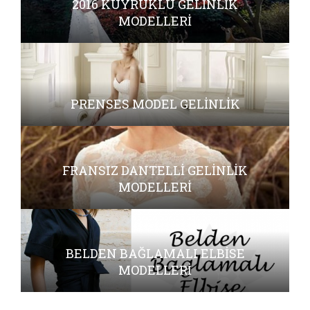
2016 KUYRUKLU GELINLIK
MODELLERI
PRENSES MODEL GELINLIK
FRANSIZ DANTELLI GELINLIK
MODELLERI
BELDEN BAĞLAMALI ELBISE
MODELLERI