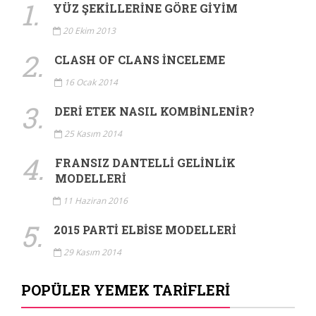
1.
YÜZ ŞEKILLERINE GÖRE GIYIM
20 Ekim 2013
2.
CLASH OF CLANS İNCELEME
16 Ocak 2014
3.
DERI ETEK NASIL KOMBINLENIR?
25 Kasım 2014
4.
FRANSIZ DANTELLI GELINLIK
MODELLERI
11 Haziran 2016
5.
2015 PARTI ELBISE MODELLERI
29 Kasım 2014
POPÜLER YEMEK TARIFLERI