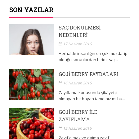
SON YAZILAR
SAÇ DÖKÜLMESI
NEDENLERI
17 Haziran 2016
Herhalde insanlığın en çok muzdarip
olduğu sorunlardan biridir saç...
GOJI BERRY FAYDALARI
16 Haziran 2016
Zayıflama konusunda şikâyetçi
olmayan bir bayan tanıdınız mı bu...
GOJI BERRY ILE
ZAYIFLAMA
15 Haziran 2016
Zayıf olmak ve daima zayıf