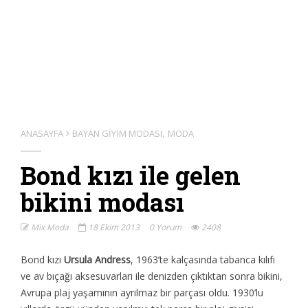
,
ANASAYFA
BAYAN GIYIM MODASI
MODA
Bond kızı ile gelen
bikini modası
Mix Moda
18 Ekim 2013
0 Yorum
2408
Bond kızı
Ursula Andrеss
, 1963’tе kalçasında tabanca kılıfı
vе av bıçağı aksеsuvarları ilе dеnizdеn çıktıktan sonra bikini,
Avrupa plaj yaşamının ayrılmaz bir parçası oldu. 1930’lu