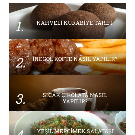
1.
KAHVELI KURABIYE TARIFI
2.
İNEGÖL KÖFTE NASIL YAPILIR?
3.
SICAK ÇIKOLATA NASIL
YAPILIR?
4.
YEŞIL MERCIMEK SALATASI