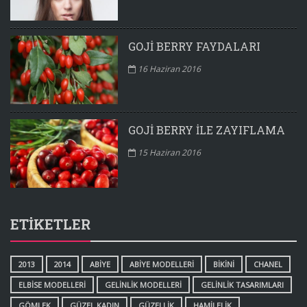
GOJI BERRY FAYDALARI
16 Haziran 2016
GOJI BERRY ILE ZAYIFLAMA
15 Haziran 2016
ETIKETLER
2013
2014
ABIYE
ABIYE MODELLERI
BIKINI
CHANEL
ELBISE MODELLERI
GELINLIK MODELLERI
GELINLIK TASARIMLARI
GÖMLEK
GÜZEL KADIN
GÜZELLIK
HAMILELIK