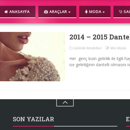
ANASAYFA
ARAÇLAR
MODA
SAĞ
2014 – 2015 Dante
Gelinlik Modelleri
Mix Moda
Her genç kızın gelinlik ile ilgili h
ise gelinliğinin dantelli olmasını ist
SON YAZILAR
E