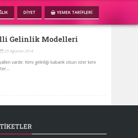
LIK
DIYET
YEMEK TARIFLERI
lli Gelinlik Modelleri
25 Ağustos 2014
ayalleri vardır. Kimi gelinliği kabarık olsun ister kimi
er....
TIKETLER