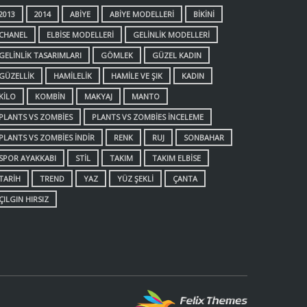
2013
2014
ABIYE
ABIYE MODELLERI
BIKINI
CHANEL
ELBISE MODELLERI
GELINLIK MODELLERI
GELINLIK TASARIMLARI
GÖMLEK
GÜZEL KADIN
GÜZELLIK
HAMILELIK
HAMILE VE ŞIK
KADIN
KILO
KOMBIN
MAKYAJ
MANTO
PLANTS VS ZOMBIES
PLANTS VS ZOMBIES INCELEME
PLANTS VS ZOMBIES INDIR
RENK
RUJ
SONBAHAR
SPOR AYAKKABI
STIL
TAKIM
TAKIM ELBISE
TARIH
TREND
YAZ
YÜZ ŞEKLI
ÇANTA
ÇILGIN HIRSIZ